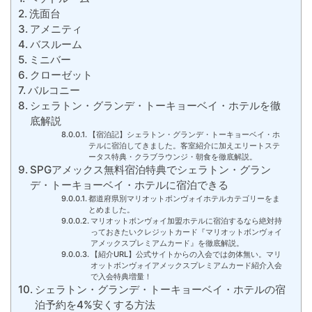
洗面台
アメニティ
バスルーム
ミニバー
クローゼット
バルコニー
シェラトン・グランデ・トーキョーベイ・ホテルを徹
底解説
【宿泊記】シェラトン・グランデ・トーキョーベイ・ホ
テルに宿泊してきました。客室紹介に加えエリートステ
ータス特典・クラブラウンジ・朝食を徹底解説。
SPGアメックス無料宿泊特典でシェラトン・グラン
デ・トーキョーベイ・ホテルに宿泊できる
都道府県別マリオットボンヴォイホテルカテゴリーをま
とめました。
マリオットボンヴォイ加盟ホテルに宿泊するなら絶対持
っておきたいクレジットカード『マリオットボンヴォイ
アメックスプレミアムカード』を徹底解説。
【紹介URL】公式サイトからの入会では勿体無い。マリ
オットボンヴォイアメックスプレミアムカード紹介入会
で入会特典増量！
シェラトン・グランデ・トーキョーベイ・ホテルの宿
泊予約を4%安くする方法