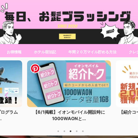
お得情報
ホテル宿泊記
年間２０万マイル貯める方法
クレ
ンモバイル開設時に
【紹介コード】モッピーの紹介コードで
ONと...
入会特典2,000...