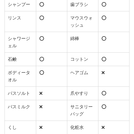
シャンプー
⭕️
歯ブラシ
⭕️
リンス
⭕️
マウスウォ
⭕️
ッシュ
シャワージ
⭕️
綿棒
⭕️
ェル
石鹸
⭕️
コットン
⭕️
ボディータ
⭕️
ヘアゴム
❌
オル
バスソルト
❌
爪やすり
⭕️
バスミルク
❌
サニタリー
⭕️
バッグ
くし
❌
化粧水
❌