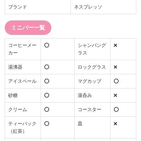
ブランド
ネスプレッソ
ミニバー一覧
コーヒーメー
⭕️
シャンパング
❌
カー
ラス
湯沸器
⭕️
ロックグラス
❌
アイスペール
⭕️
マグカップ
⭕️
砂糖
⭕️
湯呑み
❌
クリーム
⭕️
コースター
⭕️
ティーパック
⭕️
皿
❌
（紅茶）