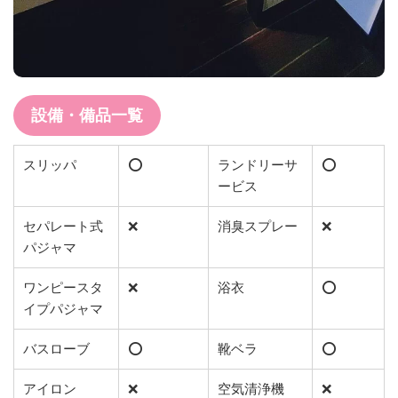
設備・備品一覧
スリッパ
⭕️
ランドリーサ
⭕️
ービス
セパレート式
❌
消臭スプレー
❌
パジャマ
ワンピースタ
❌
浴衣
⭕️
イプパジャマ
バスローブ
⭕️
靴ベラ
⭕️
アイロン
❌
空気清浄機
❌