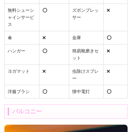
無料シューシ
⭕️
ズボンプレッ
❌
ャインサービ
サー
ス
傘
❌
金庫
⭕️
ハンガー
⭕️
簡易靴磨きセ
❌
ット
ヨガマット
❌
虫除けスプレ
❌
ー
洋服ブラシ
⭕️
懐中電灯
⭕️
バルコニー