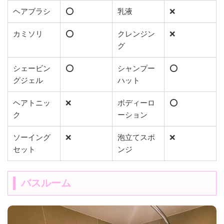
ヘアブラシ
⭕️
乳液
❌
カミソリ
⭕️
クレンジン
❌
グ
シェービン
⭕️
シャンプー
⭕️
グジェル
ハット
ヘアトニッ
❌
ボディーロ
⭕️
ク
ーション
ソーイング
❌
泡立てスポ
❌
セット
ンジ
バスルーム