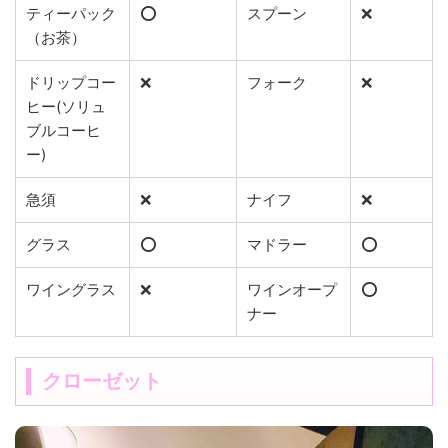
ティーパック
⭕️
スプーン
❌
（お茶）
ドリップコー
❌
フォーク
❌
ヒー(ソリュ
ブルコーヒ
ー)
急須
❌
ナイフ
❌
グラス
⭕️
マドラー
⭕️
ワイングラス
❌
ワインオープ
⭕️
ナー
クローゼット