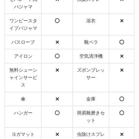
パジャマ
ワンピースタ
⭕️
浴衣
❌
イプパジャマ
バスローブ
❌
靴ベラ
⭕️
アイロン
⭕️
空気清浄機
❌
無料シューシ
❌
ズボンプレッ
❌
ャインサービ
サー
ス
傘
❌
金庫
⭕️
ハンガー
⭕️
簡易靴磨きセ
⭕️
ット
ヨガマット
❌
虫除けスプレ
❌