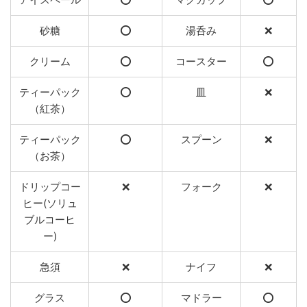
砂糖
⭕️
湯呑み
❌
クリーム
⭕️
コースター
⭕️
ティーパック
⭕️
皿
❌
（紅茶）
ティーパック
⭕️
スプーン
❌
（お茶）
ドリップコー
❌
フォーク
❌
ヒー(ソリュ
ブルコーヒ
ー)
急須
❌
ナイフ
❌
グラス
⭕️
マドラー
⭕️