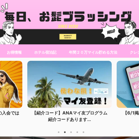
お得情報
ホテル宿泊記
年間２０万マイル貯める方法
クレ
プログラム
【6/1掲載】イオンモバイル開設時に
【紹介コ
.
1000WAONと...