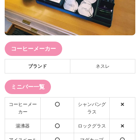
コーヒーメーカー
ブランド
ネスレ
ミニバー一覧
コーヒーメー
⭕️
シャンパング
❌
カー
ラス
湯沸器
⭕️
ロックグラス
❌
アイスペール
⭕️
マグカップ
⭕️