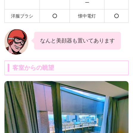
ー
洋服ブラシ
⭕️
懐中電灯
⭕️
なんと美顔器も置いてあります
客室からの眺望