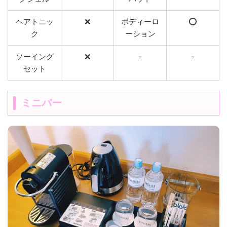
ヘアトニッ
❌
ボディーロ
⭕️
ク
ーション
ソーイング
❌
-
-
セット
ミニバー