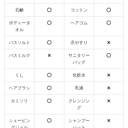
石鹸
⭕️
コットン
⭕️
ボディータ
⭕️
ヘアゴム
⭕️
オル
バスソルト
⭕️
爪やすり
❌
バスミルク
❌
サニタリー
⭕️
バッグ
くし
⭕️
化粧水
❌
ヘアブラシ
⭕️
乳液
❌
カミソリ
⭕️
クレンジン
❌
グ
シェービン
⭕️
シャンプー
❌
グジェル
ハット