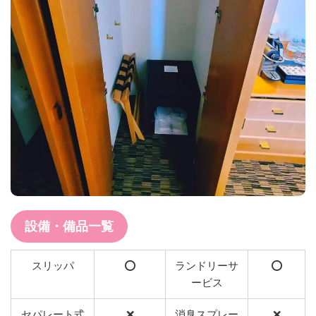
設備・備品一覧
スリッパ
⭕️
ランドリーサ
⭕️
ービス
セパレート式
❌
消臭スプレー
❌