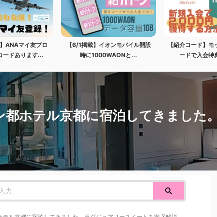
】ANAマイ友プロ
【6/1掲載】イオンモバイル開設
【紹介コード】モ
ードあります...
時に1000WAONと...
ードで入会特典2
ン都ホテル京都に宿泊してきました
ホテル京都に宿泊してきました。ラグジュアリースイートを徹底解説。