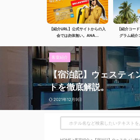
【紹介URL】公式サイトからの入
【紹介コード
会では勿体無い。ANA...
グラム紹介コ
客室紹介
【宿泊記】ウェスティ
トを徹底解説。
2021年12月9日
HOME
>
客室紹介
>
【宿泊記】ウェスティン都