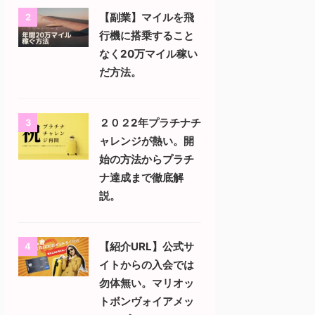
【副業】マイルを飛
2
行機に搭乗すること
なく20万マイル稼い
だ方法。
２０２2年プラチナチ
3
ャレンジが熱い。開
始の方法からプラチ
ナ達成まで徹底解
説。
【紹介URL】公式サ
4
イトからの入会では
勿体無い。マリオッ
トボンヴォイアメッ