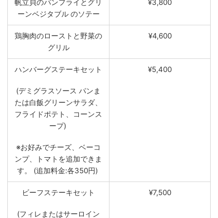
帆立
貝のパンフライとグリ
¥3,800
ーンベジタブル
のソテ
ー
鶏胸肉の
ローストと野菜の
¥4,600
グリル
ハンバーグステーキセ
ット
¥5,400
(
デミ
グラスソース
パンま
たは
白飯グリーンサラダ、
フライドポテト、コーンス
ープ)
※お好みでチーズ、ベーコ
ンプ、トマトを追加できま
す。 (追加料金:各350円)
ビーフステーキセット
¥7,500
(フィレまたはサーロイン