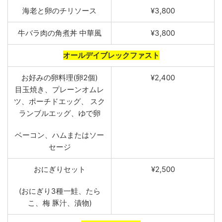
海老
と卵のチリソー
ス
¥3,800
牛
バラ肉の角煮丼
中華
風
¥3,800
オールデイブレックファスト
お好みの卵料理
(
卵
2個
)
¥2,400
目玉焼き
、
プレーンオムレ
ツ
、
ポーチドエッグ
、
スク
ランブ
ルエッグ
、
ゆで卵
ベーコン
、
ハムまたはソー
セ
ージ
おにぎ
りセッ
ト
¥2,500
(おにぎり3種一鮭、たら
こ、梅 豚汁、漬物)