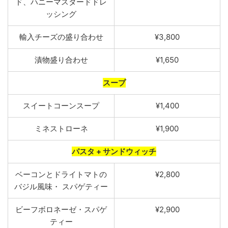
ド、ハニーマスタードドレ
ッシング
輸入
チーズ
の
盛り合わせ
¥3,800
漬物
盛り合
わせ
¥1,650
スープ
スイートコーン
スープ
¥1,400
ミネストローネ
¥1,900
パスタ + サンドウィッチ
ベーコンとドライトマトの
¥2,800
バジル風味
・
スパゲティ
ー
ビー
フボ
ロネ
ーゼ
・
スパゲ
¥2,900
テ
ィー