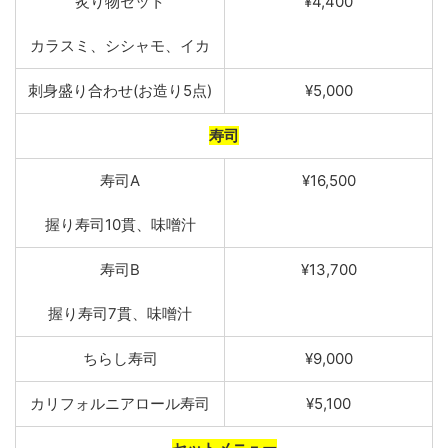
炙り物セット
¥4,400
カラ
スミ、シシャモ
、
イカ
刺身盛
り合わせ
(
お造
り5点
)
¥5,000
寿司
寿司A
¥16,500
握り
寿司10貫
、
味噌汁
寿
司B
¥13,700
握り寿司7貫
、
味噌
汁
ちらし寿
司
¥9,000
カリフォ
ルニアロール
寿司
¥5,100