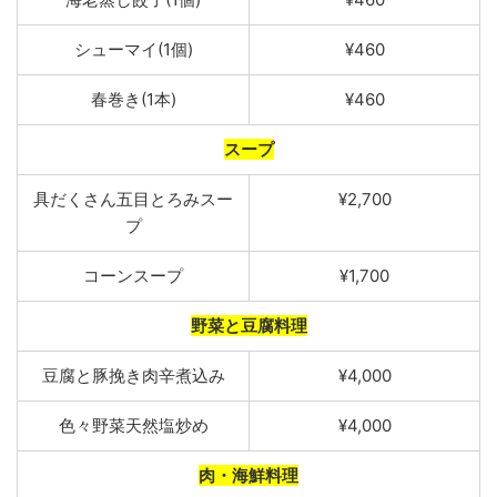
シュ
ーマイ
(
1個
)
¥460
春巻き
(
1
本
)
¥460
スープ
具だくさん五目とろみスー
¥2,700
プ
コー
ンスー
プ
¥1,700
野菜と豆腐料理
豆
腐と豚挽
き肉辛煮
込
み
¥4,000
色々野菜天然塩炒め
¥4,000
肉・海鮮料理