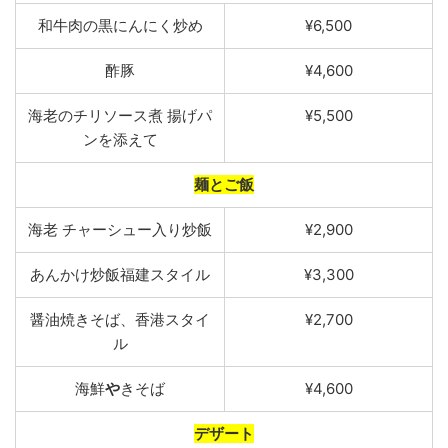
和牛肉の黒にんにく
炒
め
¥6,500
酢豚
¥4,600
海老
のチリソー
ス煮
揚げパ
¥5,500
ンを
添えて
麺とご飯
海老
チャ
ーシュー入り炒
飯
¥2,900
あんか
け炒飯福建スタイル
¥3,300
醤油
焼きそば
、
香港ス
タイ
¥2,700
ル
海鮮
や
きそば
¥4,600
デザート