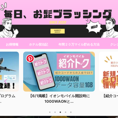
お得情報
ホテル宿泊記
年間２０万マイル貯める方法
クレ
プログラム
【6/1掲載】イオンモバイル開設時に
【紹介コ
.
1000WAONと...