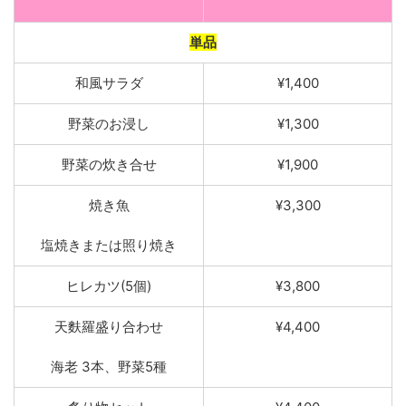
単品
和風サラダ
¥1,400
野菜
の
お浸し
¥1,300
野菜の炊き合せ
¥1,900
焼き魚
¥3,300
塩焼き
または照り焼き
ヒレカツ
(
5個
)
¥3,800
天麩羅
盛り合
わせ
¥4,400
海老
3本
、
野
菜5種