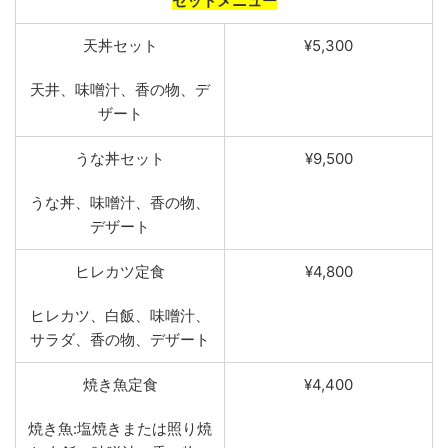
セットメニュー
天丼セッ
ト
¥5,300
天井、味噌汁、香の物、デ
ザート
うな丼セッ
ト
¥9,500
うな丼、味噌汁、香の物、
デザート
ヒレカツ定食
¥4,800
ヒレカ
ツ
、
白飯
、
味噌
汁
、
サラダ
、
香の
物
、
デザート
焼
き魚定
食
¥4,400
焼き魚:塩焼きまたは照り焼