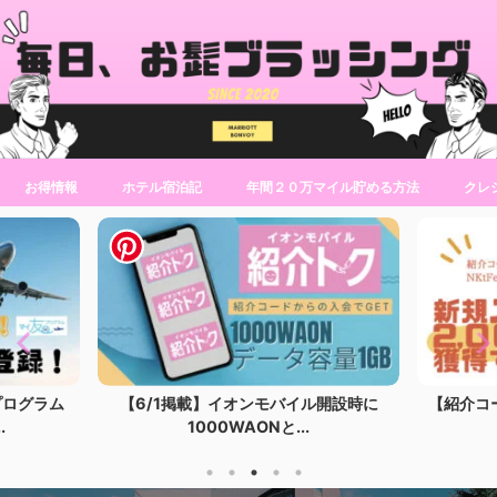
お得情報
ホテル宿泊記
年間２０万マイル貯める方法
クレ
プログラム
【6/1掲載】イオンモバイル開設時に
【紹介コ
.
1000WAONと...