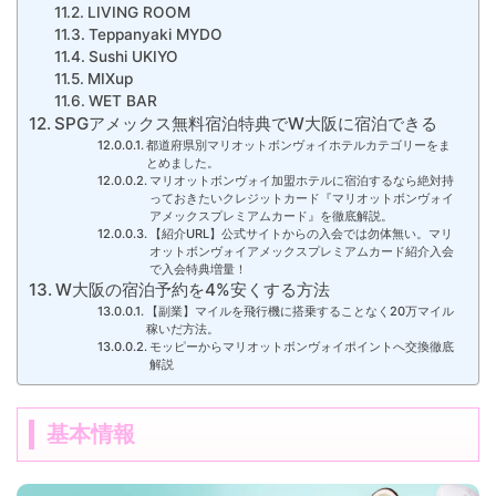
LIVING ROOM
Teppanyaki MYDO
Sushi UKIYO
MIXup
WET BAR
SPGアメックス無料宿泊特典でW大阪に宿泊できる
都道府県別マリオットボンヴォイホテルカテゴリーをま
とめました。
マリオットボンヴォイ加盟ホテルに宿泊するなら絶対持
っておきたいクレジットカード『マリオットボンヴォイ
アメックスプレミアムカード』を徹底解説。
【紹介URL】公式サイトからの入会では勿体無い。マリ
オットボンヴォイアメックスプレミアムカード紹介入会
で入会特典増量！
W大阪の宿泊予約を4%安くする方法
【副業】マイルを飛行機に搭乗することなく20万マイル
稼いだ方法。
モッピーからマリオットボンヴォイポイントへ交換徹底
解説
基本情報