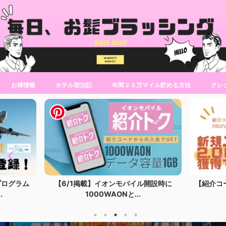
お得情報
ホテル宿泊記
年間２０万マイル貯める方法
クレ
ル開設時に
【紹介コード】モッピーの紹介コードで
【紹介U
入会特典2,000...