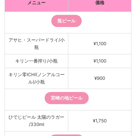
メニュー
価格
瓶ビール
アサヒ・スーパードライ/小
¥1,100
瓶
キリン一番搾り/小瓶
¥1,100
キリン零ICHI(ノンアルコー
¥900
ル)/小瓶
宮崎の地ビール
ひでじビール 太陽のラガー
¥1,750
/330ml