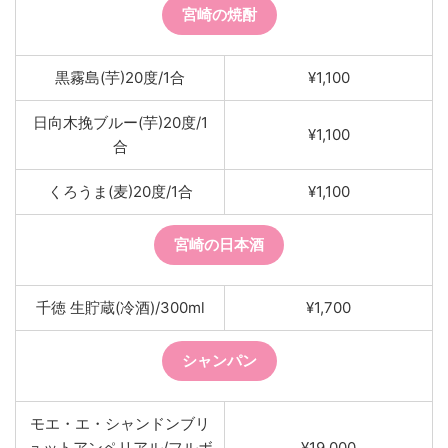
宮崎の焼酎
黒霧島(芋)20度/1合
¥1,100
日向木挽ブルー(芋)20度/1
¥1,100
合
くろうま(麦)20度/1合
¥1,100
宮崎の日本酒
千徳 生貯蔵(冷酒)/300ml
¥1,700
シャンパン
モエ・エ・シャンドンブリ
ュットアンペリアル/フルボ
¥19,000