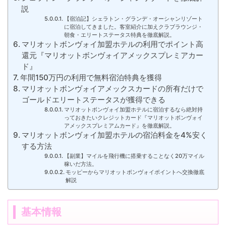
説
【宿泊記】シェラトン・グランデ・オーシャンリゾート
に宿泊してきました。客室紹介に加えクラブラウンジ・
朝食・エリートステータス特典を徹底解説。
マリオットボンヴォイ加盟ホテルの利用でポイント高
還元『マリオットボンヴォイアメックスプレミアカー
ド』
年間150万円の利用で無料宿泊特典を獲得
マリオットボンヴォイアメックスカードの所有だけで
ゴールドエリートステータスが獲得できる
マリオットボンヴォイ加盟ホテルに宿泊するなら絶対持
っておきたいクレジットカード『マリオットボンヴォイ
アメックスプレミアムカード』を徹底解説。
マリオットボンヴォイ加盟ホテルの宿泊料金を4%安く
する方法
【副業】マイルを飛行機に搭乗することなく20万マイル
稼いだ方法。
モッピーからマリオットボンヴォイポイントへ交換徹底
解説
基本情報