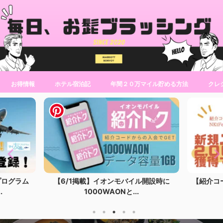
お得情報
ホテル宿泊記
年間２０万マイル貯める方法
クレ
プログラム
【6/1掲載】イオンモバイル開設時に
【紹介コ
.
1000WAONと...