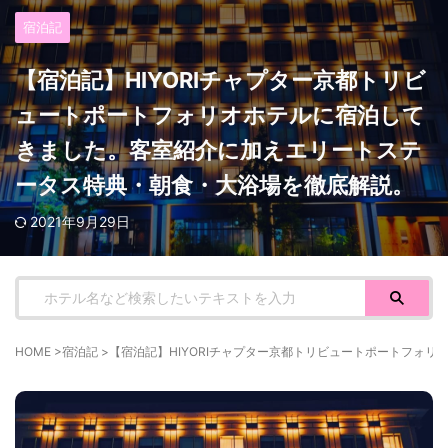
宿泊記
【宿泊記】HIYORIチャプター京都トリビ
ュートポートフォリオホテルに宿泊して
きました。客室紹介に加えエリートステ
ータス特典・朝食・大浴場を徹底解説。
2021年9月29日
HOME
>
宿泊記
>
【宿泊記】HIYORIチャプター京都トリビュートポートフォ