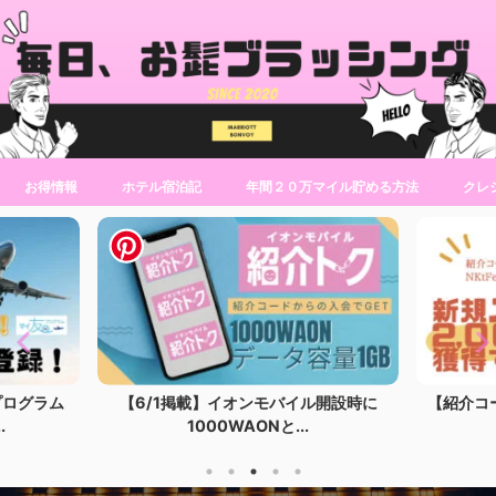
お得情報
ホテル宿泊記
年間２０万マイル貯める方法
クレ
プログラム
【6/1掲載】イオンモバイル開設時に
【紹介コ
.
1000WAONと...