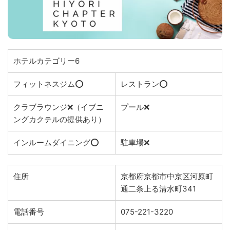
ホテルカテゴリー6
フィットネスジム⭕️
レストラン⭕️
クラブラウンジ❌（イブニ
プール❌
ングカクテルの提供あり）
インルームダイニング⭕️
駐車場❌
住所
京都府京都市中京区河原町
通二条上る清水町341
電話番号
075-221-3220