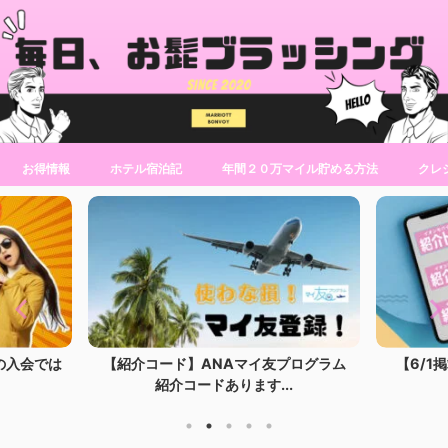
お得情報
ホテル宿泊記
年間２０万マイル貯める方法
クレ
の入会では
【紹介コード】ANAマイ友プログラム
【6/1
紹介コードあります...